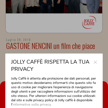
Luglio 20, 2018
GASTONE NENCINI un film che piace
Close
Jolly Caffè sostiene il film sulla vita e sulla storia agonistica di Gastone
JOLLY CAFFÈ RISPETTA LA TUA
Nencini.
PRIVACY
Jolly Caffè è attenta alla protezione dei dati personali, per
questo motivo desideriamo informarti che questo sito fa
uso di cookie per migliorare l’esperienza di navigazione
AZIENDA
degli utenti e per raccogliere informazioni sull’utilizzo del
sito stesso. Per ulteriori informazioni sui cookie utilizzati
La nostra storia
dal sito e sulle privacy policy di Jolly caffè è disponibile
l'
informativa sulla privacy.
Il nostro lavoro è la nostra passione