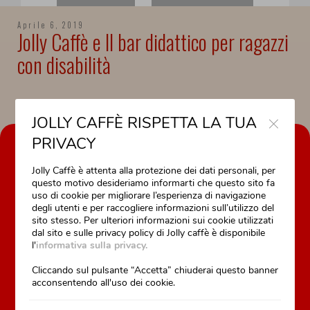
Aprile 6, 2019
Jolly Caffè e Il bar didattico per ragazzi
con disabilità
Close
JOLLY CAFFÈ RISPETTA LA TUA
PRIVACY
AZIENDA
Jolly Caffè è attenta alla protezione dei dati personali, per
La nostra storia
questo motivo desideriamo informarti che questo sito fa
Il nostro lavoro è la nostra passione
uso di cookie per migliorare l’esperienza di navigazione
degli utenti e per raccogliere informazioni sull’utilizzo del
Formazione professionale
sito stesso. Per ulteriori informazioni sui cookie utilizzati
Assistenza tecnica
dal sito e sulle privacy policy di Jolly caffè è disponibile
l'
informativa sulla privacy.
Cliccando sul pulsante “Accetta” chiuderai questo banner
acconsentendo all'uso dei cookie.
PRODOTTI