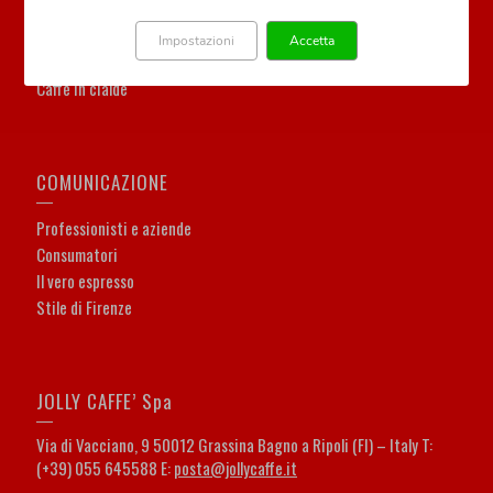
Caffè in grani
Caffè macinato
Impostazioni
Accetta
Capsule compatibili
Caffè in cialde
COMUNICAZIONE
Professionisti e aziende
Consumatori
Il vero espresso
Stile di Firenze
JOLLY CAFFE’ Spa
Via di Vacciano, 9 50012 Grassina Bagno a Ripoli (FI) – Italy T:
(+39) 055 645588 E:
posta@jollycaffe.it