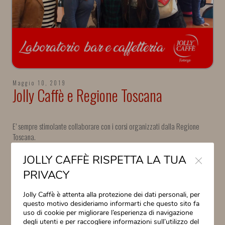
Maggio 10, 2019
Jolly Caffè e Regione Toscana
E’ sempre stimolante collaborare con i corsi organizzati dalla Regione
Toscana.
Orgogliosi di insegnare a tanti futuri baristi i segreti della caffetteria. Jolly
Close
Caffè, piace perchè è buono.
JOLLY CAFFÈ RISPETTA LA TUA
PRIVACY
Jolly Caffè è attenta alla protezione dei dati personali, per
questo motivo desideriamo informarti che questo sito fa
uso di cookie per migliorare l’esperienza di navigazione
degli utenti e per raccogliere informazioni sull’utilizzo del