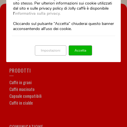
sito stesso. Per ulteriori informazioni sui cookie utilizzati
dal sito e sulle privacy policy di Jolly caffè è disponibile
AZIENDA
l'
informativa sulla privacy.
Cliccando sul pulsante “Accetta” chiuderai questo banner
La nostra storia
acconsentendo all'uso dei cookie.
Il nostro lavoro è la nostra passione
Formazione professionale
Assistenza tecnica
Impostazioni
Accetta
PRODOTTI
Caffè in grani
Caffè macinato
Capsule compatibili
Caffè in cialde
COMUNICAZIONE