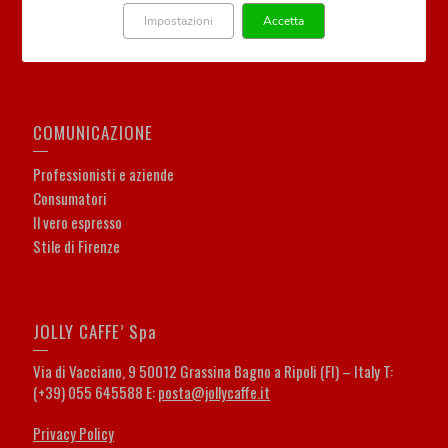
Capsule compatibili
Impostazioni
Accetta
Caffè in cialde
COMUNICAZIONE
Professionisti e aziende
Consumatori
Il vero espresso
Stile di Firenze
JOLLY CAFFE’ Spa
Via di Vacciano, 9 50012 Grassina Bagno a Ripoli (FI) – Italy T:
(+39) 055 645588 E:
posta@jollycaffe.it
Privacy Policy