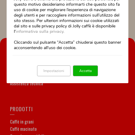
questo motivo desideriamo informarti che questo sito fa
uso di cookie per migliorare l’esperienza di navigazione
degli utenti e per raccogliere informazioni sull’utilizzo del
sito stesso. Per ulteriori informazioni sui cookie utilizzati
dal sito e sulle privacy policy di Jolly caffè è disponibile
l'
informativa sulla privacy.
Cliccando sul pulsante “Accetta” chiuderai questo banner
acconsentendo all'uso dei cookie.
AZIENDA
La nostra storia
Il nostro lavoro è la nostra passione
Impostazioni
Accetta
Formazione professionale
Assistenza tecnica
PRODOTTI
Caffè in grani
Caffè macinato