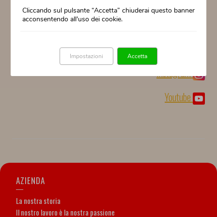
Cliccando sul pulsante “Accetta” chiuderai questo banner
acconsentendo all'uso dei cookie.
Seguici sui nostri social
Facebook
Impostazioni
Accetta
Instagram
Youtube
AZIENDA
La nostra storia
Il nostro lavoro è la nostra passione