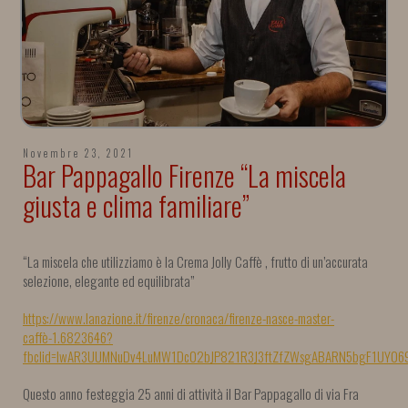
Novembre 23, 2021
Bar Pappagallo Firenze “La miscela
giusta e clima familiare”
“La miscela che utilizziamo è la Crema Jolly Caffè , frutto di un’accurata
selezione, elegante ed equilibrata”
https://www.lanazione.it/firenze/cronaca/firenze-nasce-master-
caffè-1.6823646?
fbclid=IwAR3UUMNuDv4LuMW1Dc02bJP821R3J3ftZfZWsgABARN5bgF1UY06
Questo anno festeggia 25 anni di attività il Bar Pappagallo di via Fra