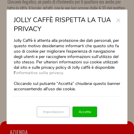
Giovanni Angelico, un punto di riferimento per il quartiere ma anche per
tutta la città. Il locale, infatti, con le sue luci accese dalle 4.30 del mattino
alle 23.30 è anche un presidio sociale molto importante. Chi entra viene
Close
JOLLY CAFFÈ RISPETTA LA TUA
accolto da Andrea, Devy, Luigi, Nereo, Pier Francesco e Roberto, i sei
titolari del Bar Pappagallo che, insieme ai loro sette dipendenti, hanno
PRIVACY
sempre un sorriso e una battuta pronta per tutti. “E’ stata dura andare
avanti – spiega Nereo, uno dei titolari – ma non possiamo lamentarci.
Jolly Caffè è attenta alla protezione dei dati personali, per
Rispetto al centro storico abbiamo comunque continuato a lavorare. Ci
questo motivo desideriamo informarti che questo sito fa
auguriamo con la primavera di tornare ai numeri pre-covid”.
uso di cookie per migliorare l’esperienza di navigazione
degli utenti e per raccogliere informazioni sull’utilizzo del
sito stesso. Per ulteriori informazioni sui cookie utilizzati
Il bar famoso per la colazione all’italiana si è specializzato anche nel corso
dal sito e sulle privacy policy di Jolly caffè è disponibile
degli anni nel rito dell’aperitivo. “Il tutto – prosegue – naturalmente nella
l'
informativa sulla privacy.
massima sicurezza e rispetto delle norme”. Sul segreto per un caffè unico i
titolari non hanno nessun dubbio. “La miscela che utilizziamo è la Crema
Cliccando sul pulsante “Accetta” chiuderai questo banner
Jolly Caffè (azienda fiorentina), frutto di un’accurata selezione, elegante
acconsentendo all'uso dei cookie.
ed equilibrata – concludono -. E naturalmente a fare la differenza anche
l’ambiente: chi entra si sente come in famiglia”.
Impostazioni
Accetta
AZIENDA